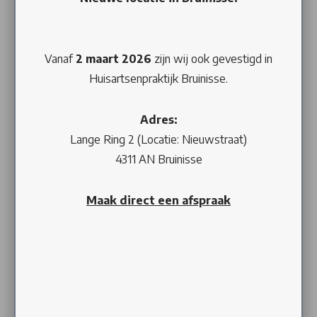
Vanaf
2
maart
2026
zijn wij ook gevestigd in
Huisartsenpraktijk Bruinisse.
Adres:
Lange Ring 2 (Locatie: Nieuwstraat)
4311 AN Bruinisse
Maak direct een afspraak