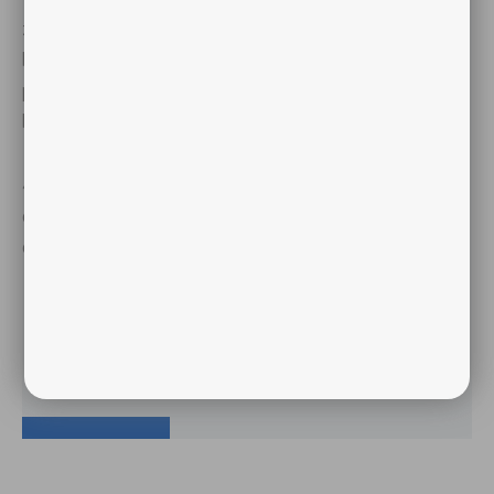
zijn/haar vordering vallende gerechtelijke en
buitengerechtelijke kosten voor rekening van de nalatige
partij zijn. Deze kosten zullen 15% van het te vorderen
bedrag zijn met een minimum van € 34,03 exclusief b.t.w.
4d. Bij een meerwerk-opdracht, betrekking hebbende op
een eerdere overeenkomst, zijn deze bepalingen
eveneens van toepassing.