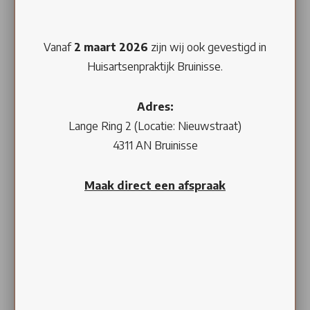
Vanaf
2
maart
2026
zijn wij ook gevestigd in
Huisartsenpraktijk Bruinisse.
Adres:
Lange Ring 2 (Locatie: Nieuwstraat)
4311 AN Bruinisse
Maak direct een afspraak